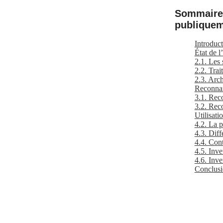
Sommaire
publiquem
Introduc
État de l’
2.1. Les 
2.2. Trai
2.3. Arch
Reconnai
3.1. Rec
3.2. Rec
Utilisat
4.2. La p
4.3. Diff
4.4. Con
4.5. Inve
4.6. Inv
Conclusi