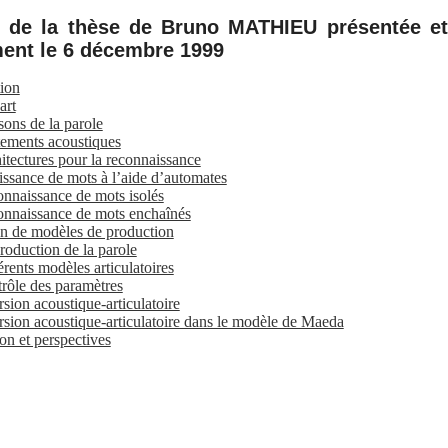
 de la thèse de Bruno MATHIEU présentée et
ent le 6 décembre 1999
tion
art
sons de la parole
tements acoustiques
itectures pour la reconnaissance
ssance de mots à l’aide d’automates
onnaissance de mots isolés
onnaissance de mots enchaînés
ion de modèles de production
roduction de la parole
érents modèles articulatoires
trôle des paramètres
rsion acoustique-articulatoire
ersion acoustique-articulatoire dans le modèle de Maeda
on et perspectives